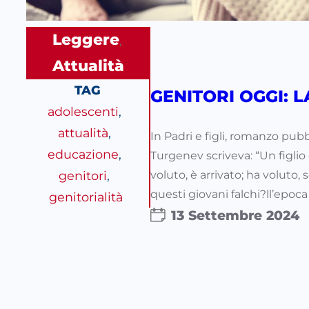
Leggere
, 
Attualità
TAG
GENITORI OGGI: 
adolescenti
, 
attualità
, 
In Padri e figli, romanzo pubb
educazione
, 
Turgenev scriveva: “Un figlio 
genitori
, 
voluto, è arrivato; ha voluto
questi giovani falchi?ll’epoca
genitorialità
13 Settembre 2024