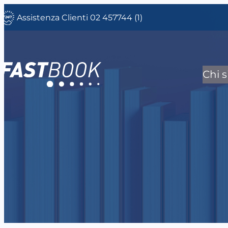
Vai
Assistenza Clienti 02 457744 (1)
al
contenuto
Chi 