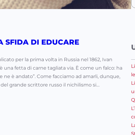
LA SFIDA DI EDUCARE
licato per la prima volta in Russia nel 1862, Ivan
L
è una fetta di carne tagliata via. È come un falco: ha
l
, se ne è andato”. Come facciamo ad amarli, dunque,
L
 del grande scrittore russo il nichilismo si…
u
Q
L
c
L
S