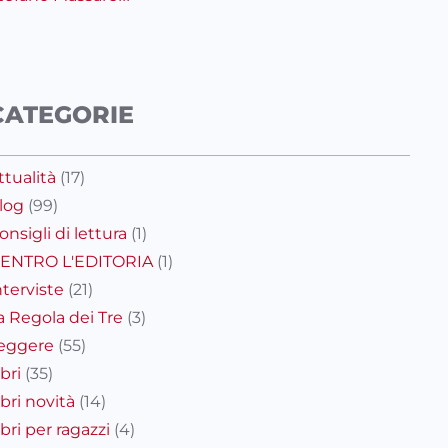
CATEGORIE
ttualità
(17)
log
(99)
onsigli di lettura
(1)
ENTRO L'EDITORIA
(1)
nterviste
(21)
a Regola dei Tre
(3)
eggere
(55)
ibri
(35)
ibri novità
(14)
ibri per ragazzi
(4)