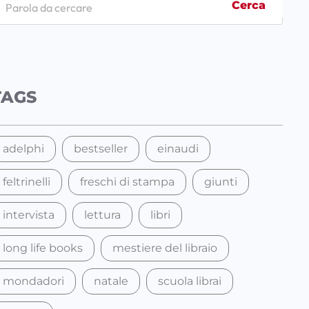
Cerca
TAGS
adelphi
bestseller
einaudi
feltrinelli
freschi di stampa
giunti
intervista
lettura
libri
long life books
mestiere del libraio
mondadori
natale
scuola librai