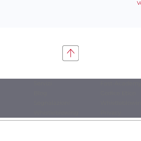
V
Servizi
Fast-Academ
Blog
Codice Etico
Segnalazioni
Whistleblowi
Whistleblowing
Privacy