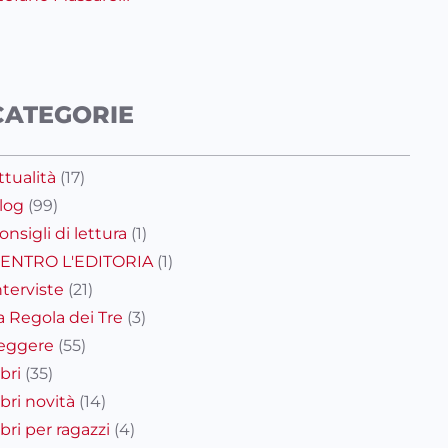
CATEGORIE
ttualità
(17)
log
(99)
onsigli di lettura
(1)
ENTRO L'EDITORIA
(1)
nterviste
(21)
a Regola dei Tre
(3)
eggere
(55)
ibri
(35)
ibri novità
(14)
ibri per ragazzi
(4)