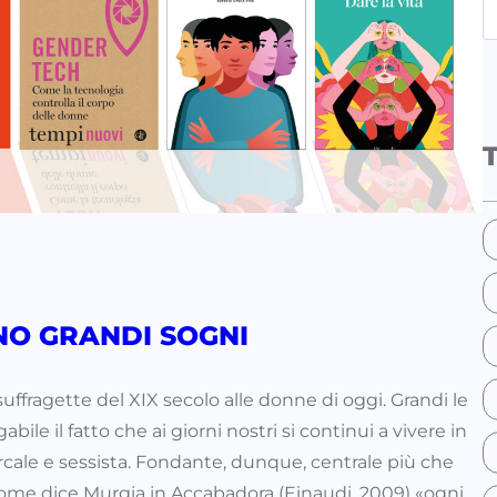
e
a
r
c
h
NO GRANDI SOGNI
 suffragette del XIX secolo alle donne di oggi. Grandi le
bile il fatto che ai giorni nostri si continui a vivere in
rcale e sessista. Fondante, dunque, centrale più che
Come dice Murgia in Accabadora (Einaudi, 2009) «ogni…