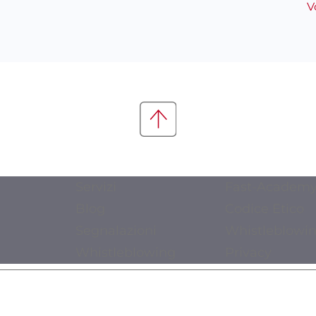
V
Servizi
Fast-Academ
Blog
Codice Etico
Segnalazioni
Whistleblowi
Whistleblowing
Privacy