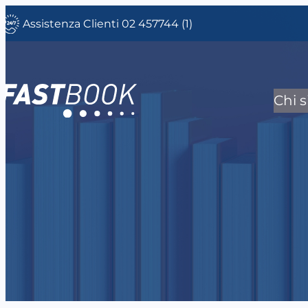
Vai
Assistenza Clienti 02 457744 (1)
al
contenuto
Chi 