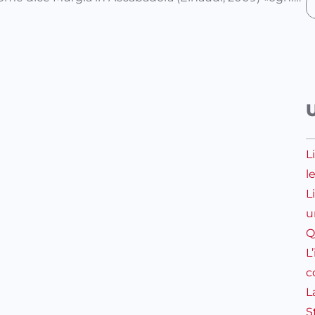
L
l
L
u
Q
L
c
L
S