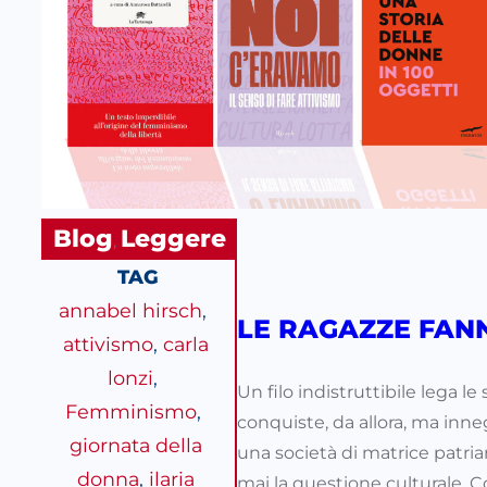
Blog
Leggere
, 
TAG
annabel hirsch
, 
LE RAGAZZE FAN
attivismo
, 
carla
lonzi
, 
Un filo indistruttibile lega le
Femminismo
, 
conquiste, da allora, ma innega
giornata della
una società di matrice patria
donna
, 
ilaria
mai la questione culturale. 