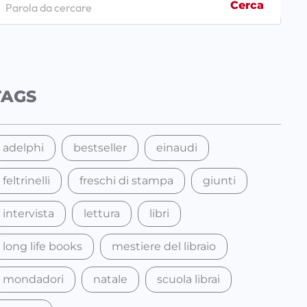
Cerca
TAGS
adelphi
bestseller
einaudi
feltrinelli
freschi di stampa
giunti
intervista
lettura
libri
long life books
mestiere del libraio
mondadori
natale
scuola librai