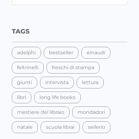
e
a
r
c
TAGS
h
adelphi
bestseller
einaudi
feltrinelli
freschi di stampa
giunti
intervista
lettura
libri
long life books
mestiere del libraio
mondadori
natale
scuola librai
sellerio