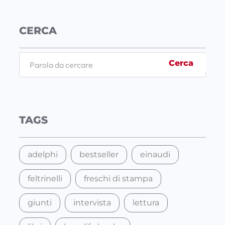
CERCA
S
Cerca
e
a
r
c
TAGS
h
adelphi
bestseller
einaudi
feltrinelli
freschi di stampa
giunti
intervista
lettura