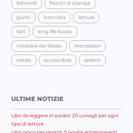
feltrinelli
freschi di stampa
giunti
intervista
lettura
libri
long life books
mestiere del libraio
mondadori
natale
scuola librai
sellerio
ULTIME NOTIZIE
Libri da leggere in estate: 20 consigli per ogni
tipo di lettore
Libri gioco per ragazzi: 5 novità appassionanti