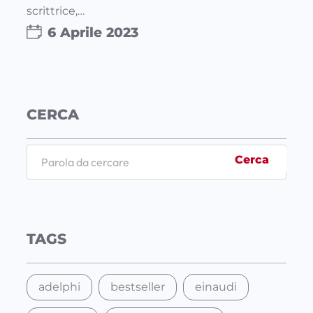
scrittrice,…
6 Aprile 2023
CERCA
S
Cerca
e
a
r
c
TAGS
h
adelphi
bestseller
einaudi