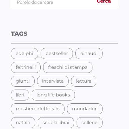
Cerca
e
a
r
c
TAGS
h
adelphi
bestseller
einaudi
feltrinelli
freschi di stampa
giunti
intervista
lettura
libri
long life books
mestiere del libraio
mondadori
natale
scuola librai
sellerio