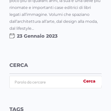
poco più di quarant’anni, la sua è una delle più
rinomate e importanti case editrici di libri
legati all’immagine. Volumi che spaziano
dall’architettura all’arte, dal design alla moda,
dal lifestyle…
23 Gennaio 2023
CERCA
S
Cerca
e
a
r
c
TAGS