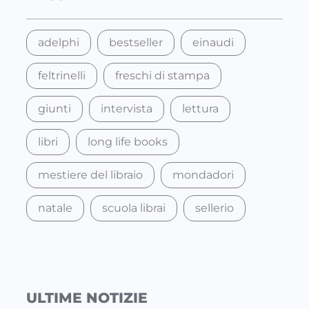
h
adelphi
bestseller
einaudi
feltrinelli
freschi di stampa
giunti
intervista
lettura
libri
long life books
mestiere del libraio
mondadori
natale
scuola librai
sellerio
ULTIME NOTIZIE