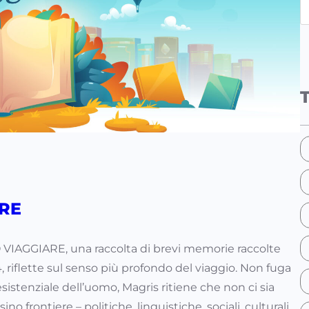
e
a
r
c
h
ARE
 VIAGGIARE, una raccolta di brevi memorie raccolte
004, riflette sul senso più profondo del viaggio. Non fuga
sistenziale dell’uomo, Magris ritiene che non ci sia
no frontiere – politiche, linguistiche, sociali, culturali,