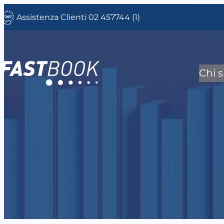
Vai
Assistenza Clienti 02 457744 (1)
al
contenuto
Chi 