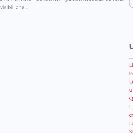
visibili che…
L
l
L
u
Q
L
c
L
S