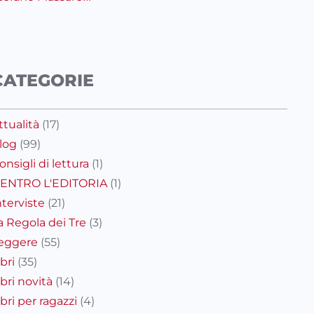
CATEGORIE
ttualità
(17)
log
(99)
onsigli di lettura
(1)
ENTRO L'EDITORIA
(1)
nterviste
(21)
a Regola dei Tre
(3)
eggere
(55)
ibri
(35)
ibri novità
(14)
ibri per ragazzi
(4)