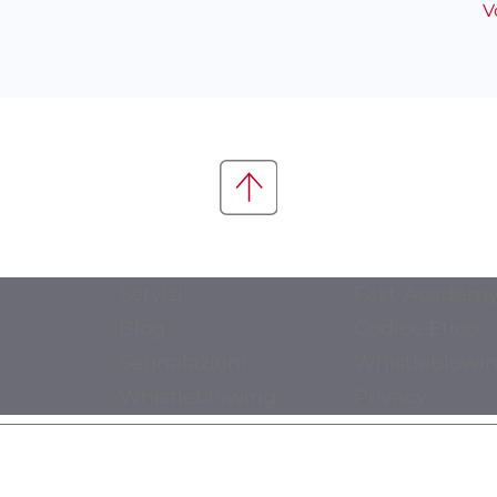
V
Servizi
Fast-Academ
Blog
Codice Etico
Segnalazioni
Whistleblowi
Whistleblowing
Privacy