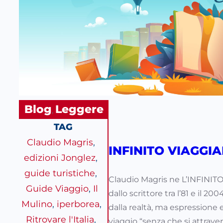
Blog
Leggere
, 
TAG
Claudio Magris
, 
INFINITO VIAGGI
edizioni Jonglez
, 
guide turistiche
, 
Claudio Magris ne L’INFINITO
Guide Viaggio
, 
Il
dallo scrittore tra l’81 e il 2
Mulino
, 
iperborea
, 
dalla realtà, ma espressione e
Ritrovare l'Italia
, 
viaggio “senza che si attraversi