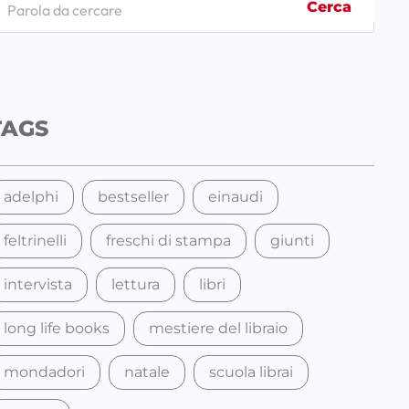
Cerca
TAGS
adelphi
bestseller
einaudi
feltrinelli
freschi di stampa
giunti
intervista
lettura
libri
long life books
mestiere del libraio
mondadori
natale
scuola librai