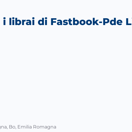
 i librai di Fastbook-Pde 
iCalendar
Office 365
O
ogna, Bo, Emilia Romagna