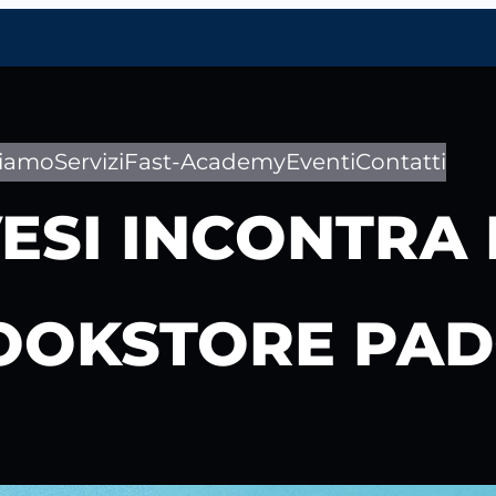
siamo
Servizi
Fast-Academy
Eventi
Contatti
SI INCONTRA I
OOKSTORE PA