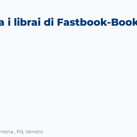
a i librai di Fastbook-Bo
iCalendar
Office 365
O
imena , Pd, Veneto