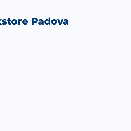
okstore Padova
utlook Live