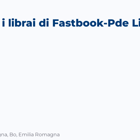
 librai di Fastbook-Pde L
iCalendar
Office 365
ogna, Bo, Emilia Romagna