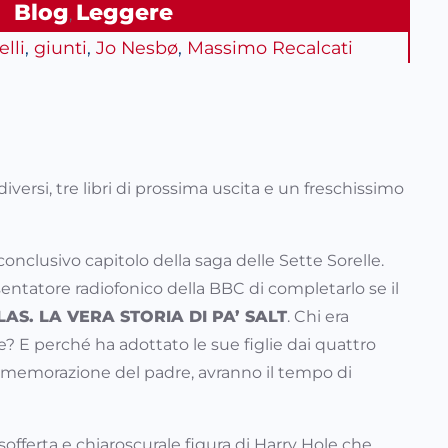
Blog
Leggere
, 
elli
, 
giunti
, 
Jo Nesbø
, 
Massimo Recalcati
 diversi, tre libri di prossima uscita e un freschissimo
onclusivo capitolo della saga delle Sette Sorelle.
sentatore radiofonico della BBC di completarlo se il
LAS. LA VERA STORIA DI PA’ SALT
. Chi era
e? E perché ha adottato le sue figlie dai quattro
 commemorazione del padre, avranno il tempo di
offerta e chiaroscurale figura di Harry Hole che,