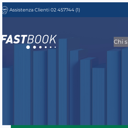
Vai
Assistenza Clienti 02 457744 (1)
al
contenuto
Chi 