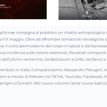
alia,firmae consegna al pubblico un ritratto antropologico
a il 9 maggio. Oltre ad affrontare tematiche nevralgiche pe
e, il culto ipermoderno del corpo in salute e del benesser
a sua incidenza sulle nostre esistenze, Recalcati compone a
e dell’ultimo ventennio, da Berlusconi a Grillo, da Renzi a
venduto in Italia, il simpaticissimo Alessandro Perugini, 
ioni e mezzo di follower tra TikTok, Youtube, Facebook,
enigmi a fumetti. Nel nuovo volume tante nuove battute t