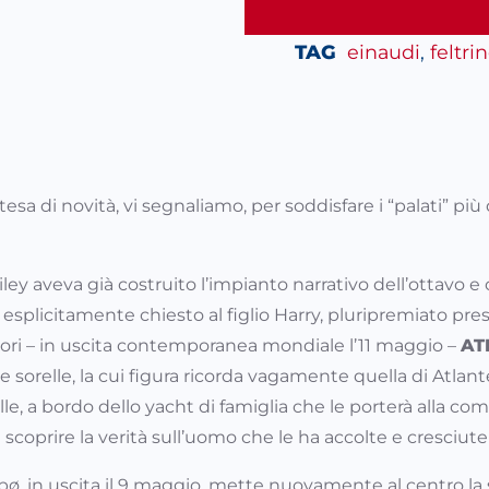
TAG
einaudi
, 
feltrin
ttesa di novità, vi segnaliamo, per soddisfare i “palati” più
y aveva già costruito l’impianto narrativo dell’ottavo e c
esplicitamente chiesto al figlio Harry, pluripremiato pre
ttori – in uscita contemporanea mondiale l’11 maggio –
AT
 sorelle, la cui figura ricorda vagamente quella di Atlant
elle, a bordo dello yacht di famiglia che le porterà alla
scoprire la verità sull’uomo che le ha accolte e cresciute
ø, in uscita il 9 maggio, mette nuovamente al centro la s