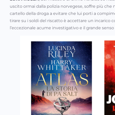
uscito ormai dalla polizia norvegese, soffre più che 
cartello della droga a evitare che lui porti a compi
tirare su i soldi del riscatto è accettare un incari
l’eccezionale acume investigativo e il grande senso d