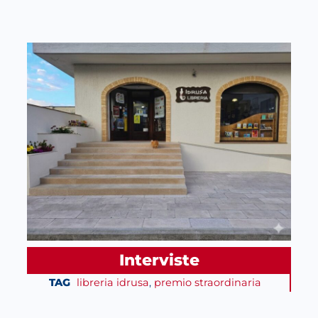
Interviste
TAG
libreria idrusa
, 
premio straordinaria