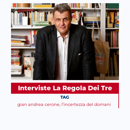
Interviste
La Regola Dei Tre
, 
TAG
gian andrea cerone
, 
l’incertezza del domani