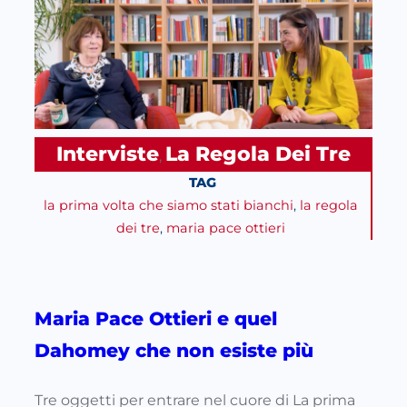
Interviste
La Regola Dei Tre
, 
TAG
la prima volta che siamo stati bianchi
, 
la regola
dei tre
, 
maria pace ottieri
Maria Pace Ottieri e quel
Dahomey che non esiste più
Tre oggetti per entrare nel cuore di La prima