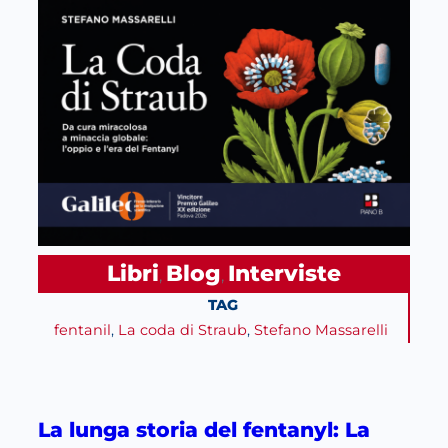
Libri
Blog
Interviste
, 
, 
TAG
fentanil
, 
La coda di Straub
, 
Stefano Massarelli
La lunga storia del fentanyl: La