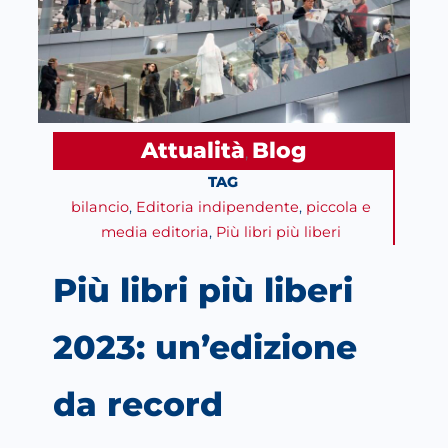
Attualità
Blog
, 
TAG
bilancio
, 
Editoria indipendente
, 
piccola e
media editoria
, 
Più libri più liberi
Più libri più liberi
2023: un’edizione
da record