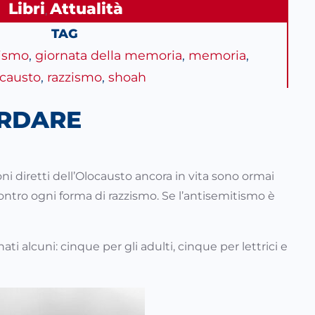
Libri
Attualità
, 
TAG
ismo
, 
giornata della memoria
, 
memoria
, 
ocausto
, 
razzismo
, 
shoah
ORDARE
oni diretti dell’Olocausto ancora in vita sono ormai
contro ogni forma di razzismo. Se l’antisemitismo è
 alcuni: cinque per gli adulti, cinque per lettrici e