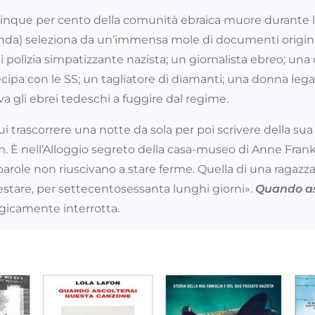
cinque per cento della comunità ebraica muore durante l’
da) seleziona da un’immensa mole di documenti originali 
 di polizia simpatizzante nazista; un giornalista ebreo; una
ecipa con le SS; un tagliatore di diamanti; una donna leg
va gli ebrei tedeschi a fuggire dal regime.
 trascorrere una notte da sola per poi scrivere della sua 
m. È nell’Alloggio segreto della casa-museo di Anne Frank
parole non riuscivano a stare ferme. Quella di una ragazza 
stare, per settecentosessanta lunghi giorni».
Quando as
agicamente interrotta.