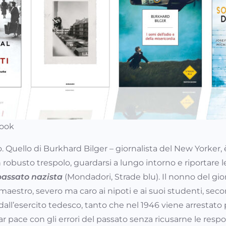
book
uello di Burkhard Bilger – giornalista del New Yorker, è
un robusto trespolo, guardarsi a lungo intorno e riportare
 passato nazista
(Mondadori, Strade blu). Il nonno del gio
maestro, severo ma caro ai nipoti e ai suoi studenti, sec
 dall’esercito tedesco, tanto che nel 1946 viene arrestato
r pace con gli errori del passato senza ricusarne le resp