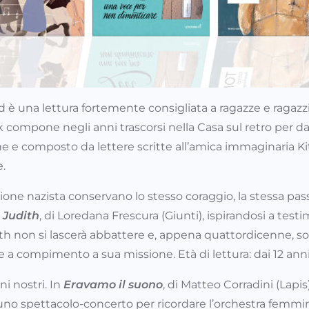
ed è una lettura fortemente consigliata a ragazze e raga
ompone negli anni trascorsi nella Casa sul retro per dar c
nne e composto da lettere scritte all’amica immaginaria K
e.
ne nazista conservano lo stesso coraggio, la stessa passi
.
Judith
, di Loredana Frescura (Giunti), ispirandosi a test
ith non si lascerà abbattere e, appena quattordicenne, sopr
e a compimento a sua missione. Età di lettura: dai 12 anni
i nostri. In
Eravamo il suono
, di Matteo Corradini (Lap
uno spettacolo-concerto per ricordare l’orchestra femmini