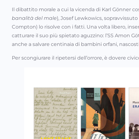
Il dibattito morale a cui la vicenda di Karl Gönner 
banalità del male
), Josef Lewkowics, sopravvissut
Compton) lo risolve con i fatti. Una volta libero, inse
catturare il suo più spietato aguzzino: l’SS Amon Göt
anche a salvare centinaia di bambini orfani, nascosti
Per scongiurare il ripetersi dell’orrore, è dovere ci