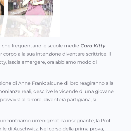
zzi che frequentano le scuole medie
Cara Kitty
orpo alla sua intenzione diventare scrittrice. Il
itty, lascia emergere, ora abbiamo modo di
one di Anne Frank: alcune di loro reagiranno alla
imonianze reali, descrive le vicende di una giovane
avvivrà all’orrore, diventerà partigiana, si
.
is) incontriamo un’enigmatica insegnante, la Prof
le di Auschwitz. Nel corso della prima prova,