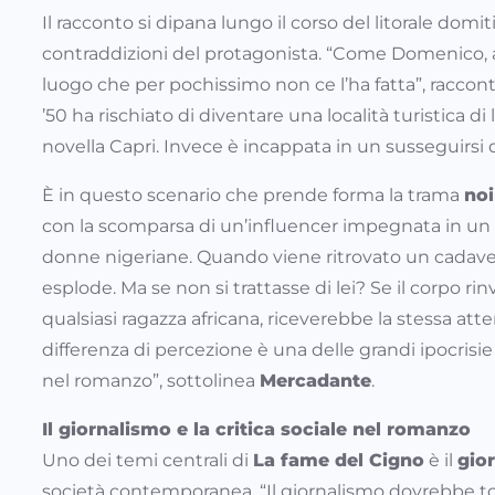
Il racconto si dipana lungo il corso del litorale domiti
contraddizioni del protagonista. “Come Domenico,
luogo che per pochissimo non ce l’ha fatta”, raccon
’50 ha rischiato di diventare una località turistica di 
novella Capri. Invece è incappata in un susseguirs
È in questo scenario che prende forma la trama
noi
con la scomparsa di un’influencer impegnata in un r
donne nigeriane. Quando viene ritrovato un cadaver
esplode. Ma se non si trattasse di lei? Se il corpo ri
qualsiasi ragazza africana, riceverebbe la stessa at
differenza di percezione è una delle grandi ipocrisi
nel romanzo”, sottolinea
Mercadante
.
Il giornalismo e la critica sociale nel romanzo
Uno dei temi centrali di
La fame del Cigno
è il
gio
società contemporanea. “Il giornalismo dovrebbe to