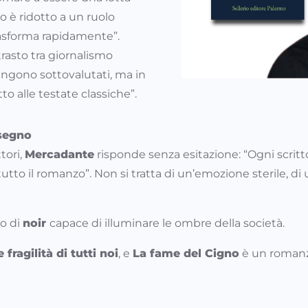
o è ridotto a un ruolo
rasforma rapidamente”.
asto tra giornalismo
engono sottovalutati, ma in
o alle testate classiche”.
 segno
ttori,
Mercadante
risponde senza esitazione: “Ogni scrittor
utto il romanzo”. Non si tratta di un’emozione sterile, di
io di
noir
capace di illuminare le ombre della società.
ragilità di tutti noi
, e
La fame del Cigno
è un romanzo