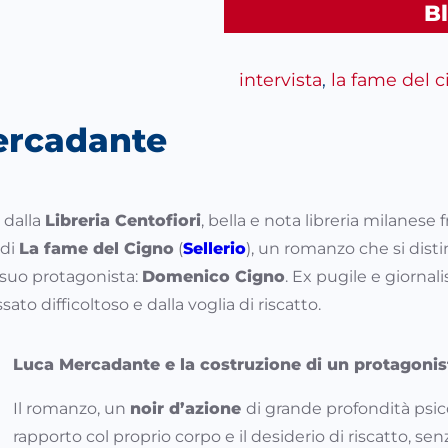
B
intervista
, 
la fame del 
Mercadante
 dalla
Libreria Centofiori
, bella e nota libreria milanese 
 di
La fame del Cigno
(
Sellerio
), un romanzo che si dis
el suo protagonista:
Domenico Cigno
. Ex pugile e giorna
ato difficoltoso e dalla voglia di riscatto.
Luca Mercadante e la costruzione di un protagonis
Il romanzo, un
noir d’azione
di grande profondità psic
rapporto col proprio corpo e il desiderio di riscatto, sen