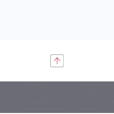
Servizi
Fast-Academ
Blog
Codice Etico
Segnalazioni
Whistleblowi
Whistleblowing
Privacy