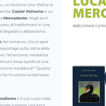
o, un territorio che riflette le
 anche
Castel Volturno
è un
ta
Mercadante
. Negli anni
lusso, di trasformarsi in una
i di degrado e abbandono.
r
del romanzo, che si apre
eportage sulla tratta delle
e, l’attenzione mediatica
nvenuto fosse quello di una
tenzione mediatica? “Questa
e che ho voluto evidenziare
rnalismo
e il suo ruolo nella
rnare a essere una lotta