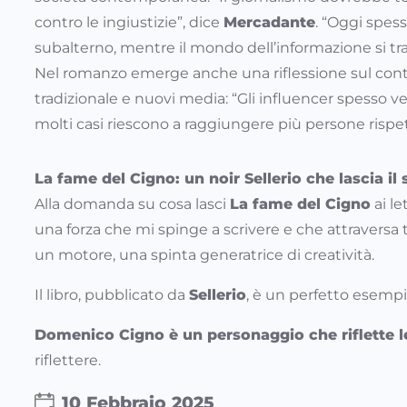
contro le ingiustizie”, dice
Mercadante
. “Oggi spess
subalterno, mentre il mondo dell’informazione si t
Nel romanzo emerge anche una riflessione sul contr
tradizionale e nuovi media: “Gli influencer spesso v
molti casi riescono a raggiungere più persone rispett
La fame del Cigno: un noir Sellerio che lascia il
Alla domanda su cosa lasci
La fame del Cigno
ai le
una forza che mi spinge a scrivere e che attraversa t
un motore, una spinta generatrice di creatività.
Il libro, pubblicato da
Sellerio
, è un perfetto esemp
Domenico Cigno è un personaggio che riflette le f
riflettere.
10 Febbraio 2025