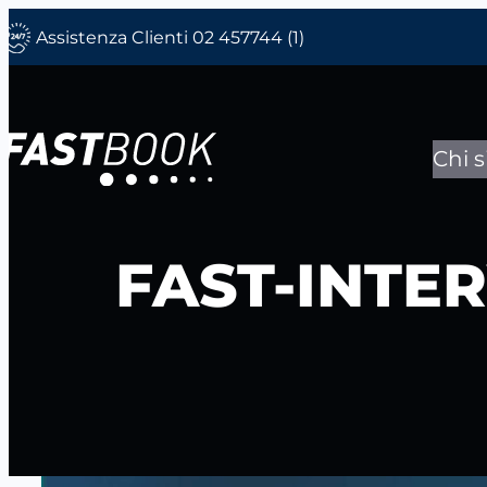
Vai
Assistenza Clienti 02 457744 (1)
al
contenuto
Chi 
FAST-INTE