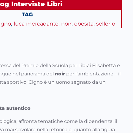
log
Interviste
Libri
, 
, 
TAG
cigno
, 
luca mercadante
, 
noir
, 
obesità
, 
sellerio
fresca del Premio della Scuola per Librai Elisabetta e
tingue nel panorama del
noir
per l’ambientazione – il
lista sportivo, Cigno è un uomo segnato da un
ta autentico
ologica, affronta tematiche come la dipendenza, il
za mai scivolare nella retorica o, quanto alla figura