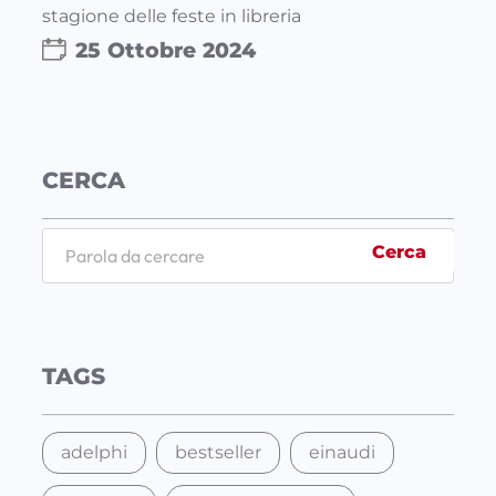
stagione delle feste in libreria
25 Ottobre 2024
CERCA
S
Cerca
e
a
r
c
TAGS
h
adelphi
bestseller
einaudi