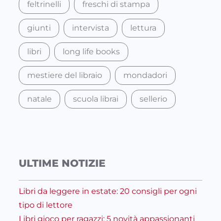
feltrinelli
freschi di stampa
giunti
intervista
lettura
libri
long life books
mestiere del libraio
mondadori
natale
scuola librai
sellerio
ULTIME NOTIZIE
Libri da leggere in estate: 20 consigli per ogni
tipo di lettore
Libri gioco per ragazzi: 5 novità appassionanti