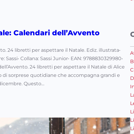
ale: Calendari dell’Avvento
o. 24 libretti per aspettare il Natale. Ediz. illustrata•
A
ore: Sassi• Collana: Sassi Junior• EAN: 9788830329980•
B
ell’Avvento. 24 libretti per aspettare il Natale di Alice
C
no di sorprese quotidiane che accompagna grandi e
D
5 dicembre. Questo…
I
L
L
L
L
L