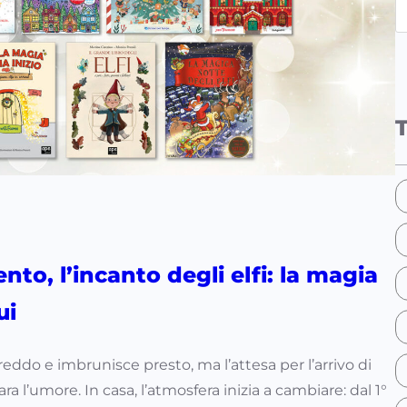
e
a
r
c
h
nto, l’incanto degli elfi: la magia
ui
freddo e imbrunisce presto, ma l’attesa per l’arrivo di
ra l’umore. In casa, l’atmosfera inizia a cambiare: dal 1°