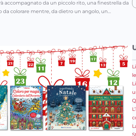
à accompagnato da un piccolo rito, una finestrella da
 o da colorare mentre, da dietro un angolo, un…
L
l
L
u
Q
L
c
L
S