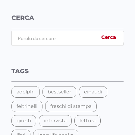
CERCA
S
Cerca
e
a
r
c
TAGS
h
adelphi
bestseller
einaudi
feltrinelli
freschi di stampa
giunti
intervista
lettura