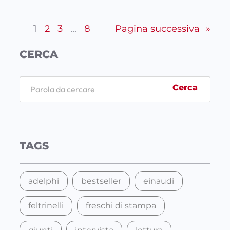
1
2
3
…
8
Pagina successiva
»
CERCA
S
Cerca
e
a
r
c
TAGS
h
adelphi
bestseller
einaudi
feltrinelli
freschi di stampa