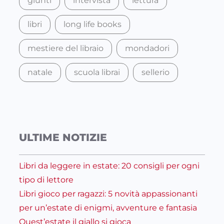
giunti
intervista
lettura
libri
long life books
mestiere del libraio
mondadori
natale
scuola librai
sellerio
ULTIME NOTIZIE
Libri da leggere in estate: 20 consigli per ogni
tipo di lettore
Libri gioco per ragazzi: 5 novità appassionanti
per un’estate di enigmi, avventure e fantasia
Quest’estate il giallo si gioca