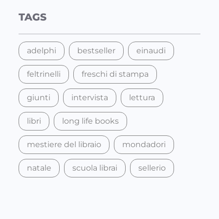
c
TAGS
h
adelphi
bestseller
einaudi
feltrinelli
freschi di stampa
giunti
intervista
lettura
libri
long life books
mestiere del libraio
mondadori
natale
scuola librai
sellerio