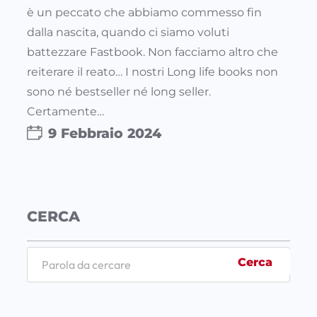
è un peccato che abbiamo commesso fin
dalla nascita, quando ci siamo voluti
battezzare Fastbook. Non facciamo altro che
reiterare il reato… I nostri Long life books non
sono né bestseller né long seller.
Certamente…
9 Febbraio 2024
CERCA
S
Cerca
e
a
r