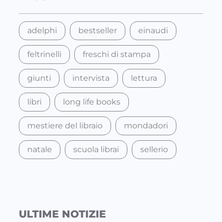
h
adelphi
bestseller
einaudi
feltrinelli
freschi di stampa
giunti
intervista
lettura
libri
long life books
mestiere del libraio
mondadori
natale
scuola librai
sellerio
ULTIME NOTIZIE