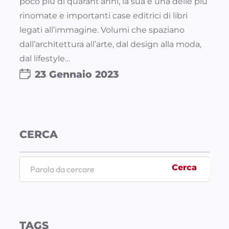
poco più di quarant’anni, la sua è una delle più
rinomate e importanti case editrici di libri
legati all’immagine. Volumi che spaziano
dall’architettura all’arte, dal design alla moda,
dal lifestyle…
23 Gennaio 2023
CERCA
S
Cerca
e
a
r
c
TAGS