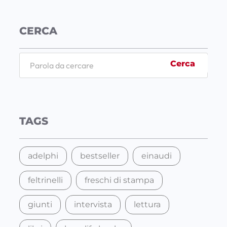
CERCA
S
Cerca
e
a
r
c
TAGS
h
adelphi
bestseller
einaudi
feltrinelli
freschi di stampa
giunti
intervista
lettura