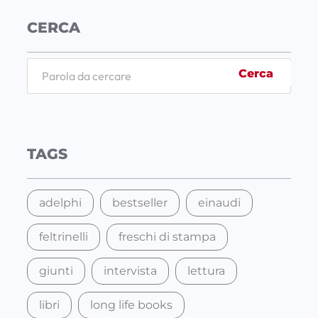
CERCA
S
Cerca
e
a
r
c
TAGS
h
adelphi
bestseller
einaudi
feltrinelli
freschi di stampa
giunti
intervista
lettura
libri
long life books