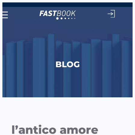
Vai
al
contenuto
BLOG
l’antico amore