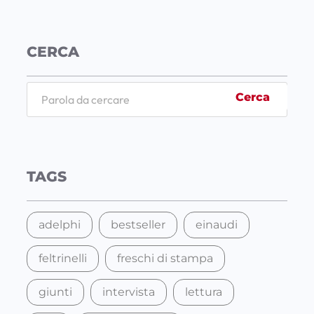
CERCA
S
Cerca
e
a
r
c
TAGS
h
adelphi
bestseller
einaudi
feltrinelli
freschi di stampa
giunti
intervista
lettura