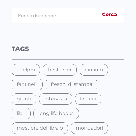
S
Cerca
e
a
r
c
TAGS
h
adelphi
bestseller
einaudi
feltrinelli
freschi di stampa
giunti
intervista
lettura
libri
long life books
mestiere del libraio
mondadori