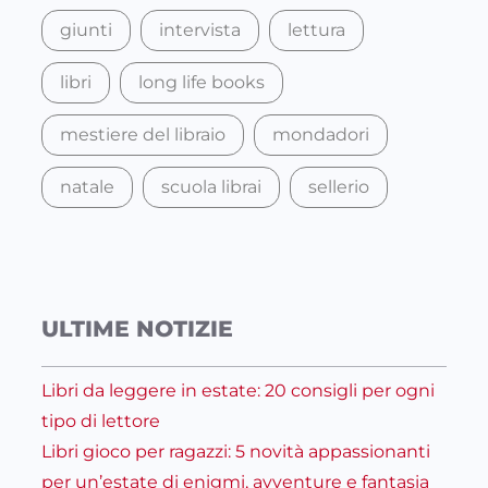
giunti
intervista
lettura
libri
long life books
mestiere del libraio
mondadori
natale
scuola librai
sellerio
ULTIME NOTIZIE
Libri da leggere in estate: 20 consigli per ogni
tipo di lettore
Libri gioco per ragazzi: 5 novità appassionanti
per un’estate di enigmi, avventure e fantasia