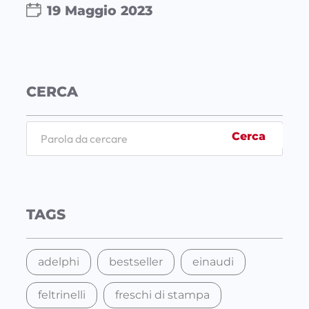
19 Maggio 2023
CERCA
S
Cerca
e
a
r
c
TAGS
h
adelphi
bestseller
einaudi
feltrinelli
freschi di stampa