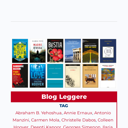
Blog
Leggere
, 
TAG
Abraham B. Yehoshua
, 
Annie Ernaux
, 
Antonio
Manzini
, 
Carmen Mola
, 
Christelle Dabos
, 
Colleen
Hoover
, 
Deepti Kapoor
, 
Georges Simenon
, 
Ilaria