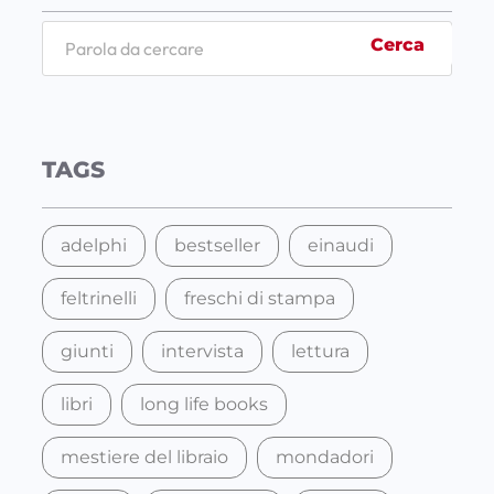
S
Cerca
e
a
r
c
TAGS
h
adelphi
bestseller
einaudi
feltrinelli
freschi di stampa
giunti
intervista
lettura
libri
long life books
mestiere del libraio
mondadori