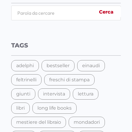
S
Cerca
e
a
r
c
TAGS
h
adelphi
bestseller
einaudi
feltrinelli
freschi di stampa
giunti
intervista
lettura
libri
long life books
mestiere del libraio
mondadori