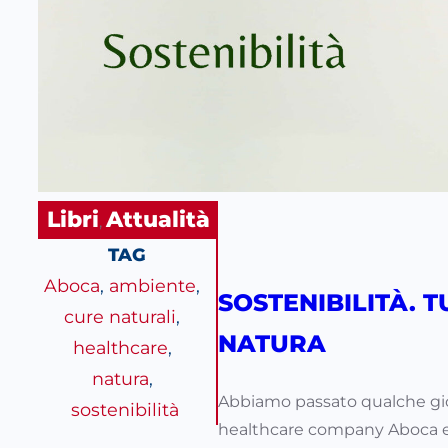
Libri
Attualità
, 
TAG
Aboca
, 
ambiente
, 
SOSTENIBILITÀ. 
cure naturali
, 
NATURA
healthcare
, 
natura
, 
Abbiamo passato qualche giorn
sostenibilità
healthcare company Aboca e al