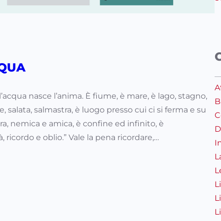
CQUA
A
ll’acqua nasce l’anima. È fiume, è mare, è lago, stagno,
B
e, salata, salmastra, è luogo presso cui ci si ferma e su
C
ura, nemica e amica, è confine ed infinito, è
D
icordo e oblio.” Vale la pena ricordare,…
I
L
L
L
L
L