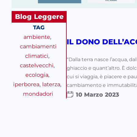
Blog
Leggere
, 
TAG
ambiente
, 
IL DONO DELL’A
cambiamenti
climatici
, 
“Dalla terra nasce l’acqua, da
castelvecchi
, 
ghiaccio e quant’altro. È dolc
ecologia
, 
cui si viaggia, è piacere e pa
iperborea
, 
laterza
, 
cambiamento e immutabilità, r
mondadori
10 Marzo 2023