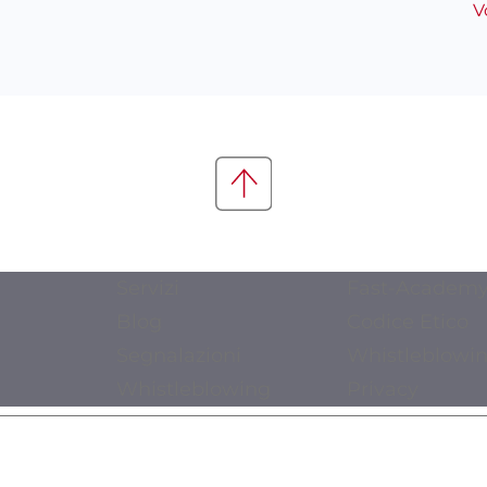
V
Servizi
Fast-Academ
Blog
Codice Etico
Segnalazioni
Whistleblowi
Whistleblowing
Privacy