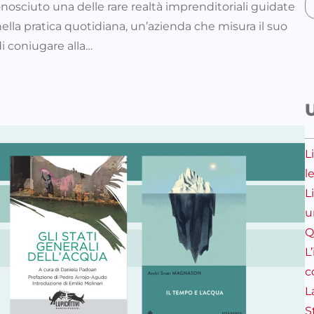
nosciuto una delle rare realtà imprenditoriali guidate
 nella pratica quotidiana, un’azienda che misura il suo
i coniugare alla…
L
l
L
u
Q
L
c
L
S