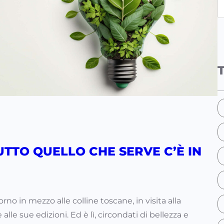
e
a
r
c
h
TUTTO QUELLO CHE SERVE C’È IN
o in mezzo alle colline toscane, in visita alla
le sue edizioni. Ed è lì, circondati di bellezza e