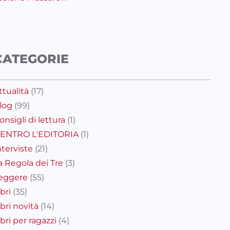
CATEGORIE
ttualità
(17)
log
(99)
onsigli di lettura
(1)
ENTRO L'EDITORIA
(1)
nterviste
(21)
a Regola dei Tre
(3)
eggere
(55)
ibri
(35)
ibri novità
(14)
ibri per ragazzi
(4)