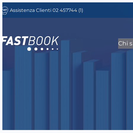
Vai
Assistenza Clienti 02 457744 (1)
al
contenuto
Chi 