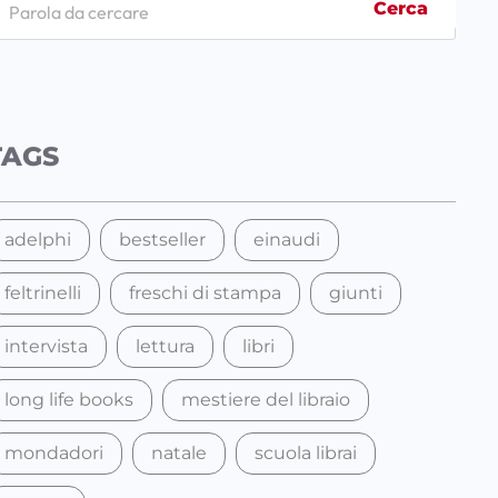
Cerca
TAGS
adelphi
bestseller
einaudi
feltrinelli
freschi di stampa
giunti
intervista
lettura
libri
long life books
mestiere del libraio
mondadori
natale
scuola librai