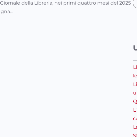
Giornale della Libreria, nei primi quattro mesi del 2025
segna…
L
l
L
u
Q
L
c
L
S