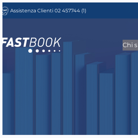
Vai
Assistenza Clienti 02 457744 (1)
al
contenuto
Chi 