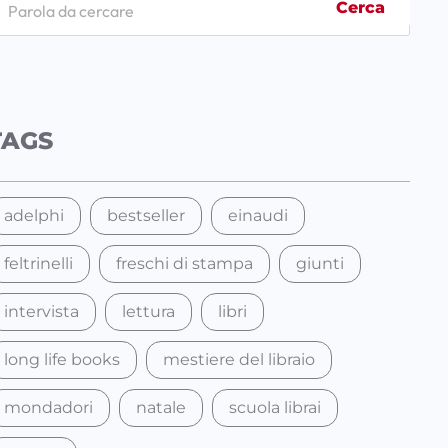
Cerca
TAGS
adelphi
bestseller
einaudi
feltrinelli
freschi di stampa
giunti
intervista
lettura
libri
long life books
mestiere del libraio
mondadori
natale
scuola librai