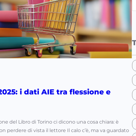
e
a
r
c
h
025: i dati AIE tra flessione e
lone del Libro di Torino ci dicono una cosa chiara: è
n perdere di vista il lettore Il calo c’è, ma va guardato