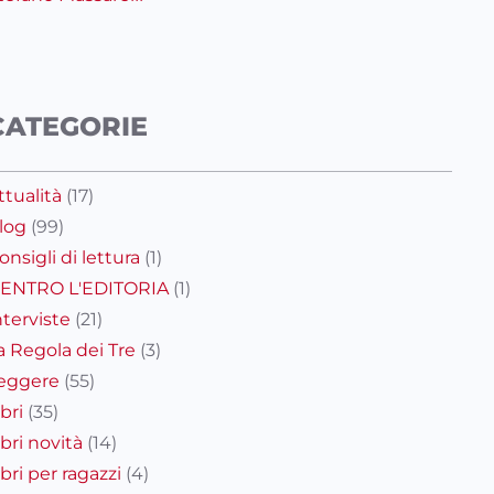
CATEGORIE
ttualità
(17)
log
(99)
onsigli di lettura
(1)
ENTRO L'EDITORIA
(1)
nterviste
(21)
a Regola dei Tre
(3)
eggere
(55)
ibri
(35)
ibri novità
(14)
ibri per ragazzi
(4)