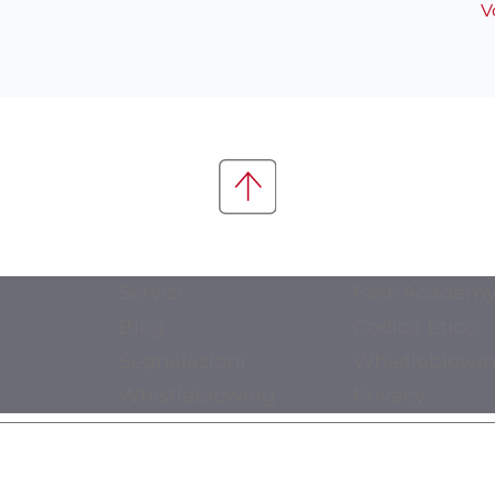
V
Servizi
Fast-Academ
Blog
Codice Etico
Segnalazioni
Whistleblowi
Whistleblowing
Privacy