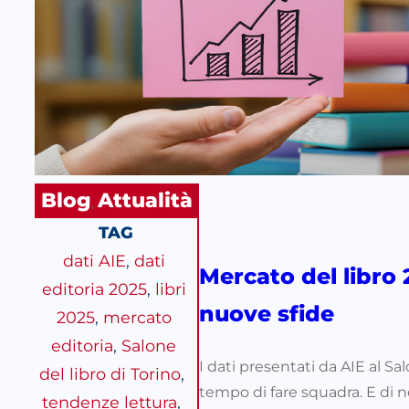
Blog
Attualità
, 
TAG
dati AIE
, 
dati
Mercato del libro 2
editoria 2025
, 
libri
nuove sfide
2025
, 
mercato
editoria
, 
Salone
I dati presentati da AIE al Sa
del libro di Torino
, 
tempo di fare squadra. E di no
tendenze lettura
, 