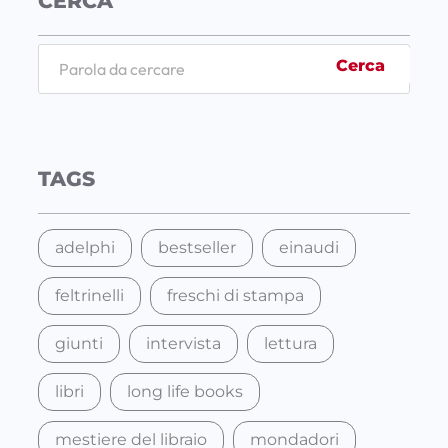
CERCA
S
Cerca
e
a
r
c
TAGS
h
adelphi
bestseller
einaudi
feltrinelli
freschi di stampa
giunti
intervista
lettura
libri
long life books
mestiere del libraio
mondadori