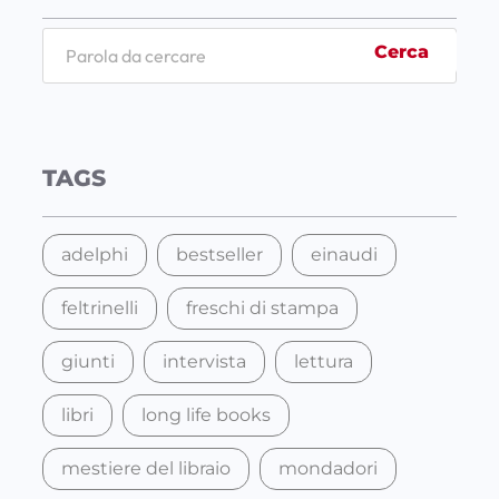
S
Cerca
e
a
r
c
TAGS
h
adelphi
bestseller
einaudi
feltrinelli
freschi di stampa
giunti
intervista
lettura
libri
long life books
mestiere del libraio
mondadori