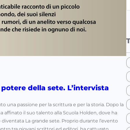
e
a
r
c
h
 potere della sete. L’intervista
 una passione per la scrittura e per la storia. Dopo la
a affinato il suo talento alla Scuola Holden, dove ha
e diventata La grande sete. Proprio durante l’evento
tro tra giovani scrittori ed editori, ha catturato