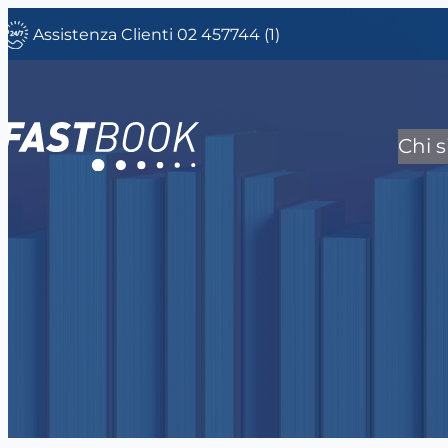
Vai
Assistenza Clienti 02 457744 (1)
al
contenuto
Chi 