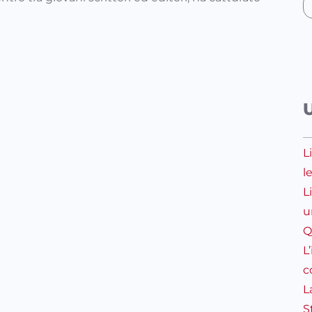
L
l
L
u
Q
L
c
L
S