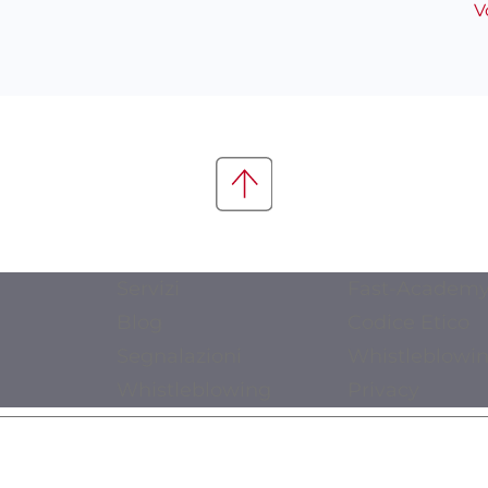
V
Servizi
Fast-Academ
Blog
Codice Etico
Segnalazioni
Whistleblowi
Whistleblowing
Privacy