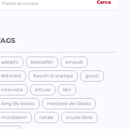
Cerca
TAGS
adelphi
bestseller
einaudi
feltrinelli
freschi di stampa
giunti
intervista
lettura
libri
long life books
mestiere del libraio
mondadori
natale
scuola librai