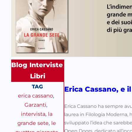
Blog
Interviste
, 
, 
Libri
TAG
Erica Cassano, e il
erica cassano
, 
Garzanti
, 
Erica Cassano ha sempre avuto
intervista
, 
la
laurea in Filologia Moderna, h
grande sete
, 
le
sviluppato l’idea che sarebb
Open Doors, dedicato all’incon