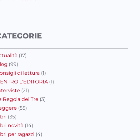
CATEGORIE
ttualità
(17)
log
(99)
onsigli di lettura
(1)
ENTRO L'EDITORIA
(1)
nterviste
(21)
a Regola dei Tre
(3)
eggere
(55)
ibri
(35)
ibri novità
(14)
ibri per ragazzi
(4)