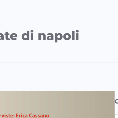
ate di napoli
S