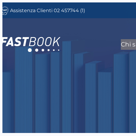
Vai
Assistenza Clienti 02 457744 (1)
al
contenuto
Chi 