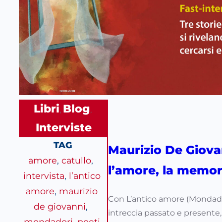
Libri
Blog
, 
, 
Interviste
TAG
Maurizio De Giova
amore
, 
catullo
, 
l’amore, la memor
intervista
, 
l’antico
amore
, 
maurizio
Con L’antico amore (Mondado
de giovanni
, 
intreccia passato e presente, 
mondadori
, 
poeti