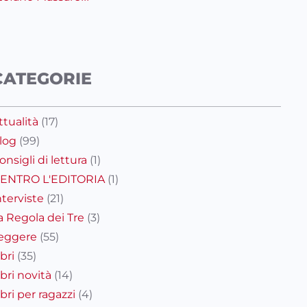
CATEGORIE
ttualità
(17)
log
(99)
onsigli di lettura
(1)
ENTRO L'EDITORIA
(1)
nterviste
(21)
a Regola dei Tre
(3)
eggere
(55)
ibri
(35)
ibri novità
(14)
ibri per ragazzi
(4)