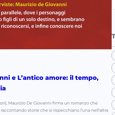
e
a
r
c
h
nni e L’antico amore: il tempo,
ia
ri), Maurizio De Giovanni firma un romanzo che
raccontando storie che si rispecchiano l’una nell’altra