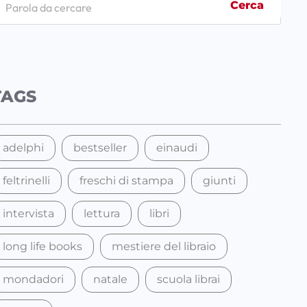
Cerca
TAGS
adelphi
bestseller
einaudi
feltrinelli
freschi di stampa
giunti
intervista
lettura
libri
long life books
mestiere del libraio
mondadori
natale
scuola librai