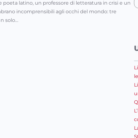
e poeta latino, un professore di letteratura in crisi e un
brano incomprensibili agli occhi del mondo: tre
un solo…
L
l
L
u
Q
L
c
L
S