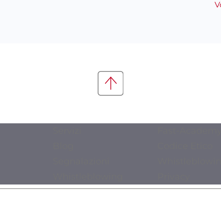
V
Servizi
Fast-Academ
Blog
Codice Etico
Segnalazioni
Whistleblowi
Whistleblowing
Privacy