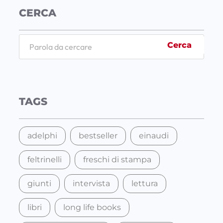
CERCA
S
Cerca
e
a
r
c
TAGS
h
adelphi
bestseller
einaudi
feltrinelli
freschi di stampa
giunti
intervista
lettura
libri
long life books