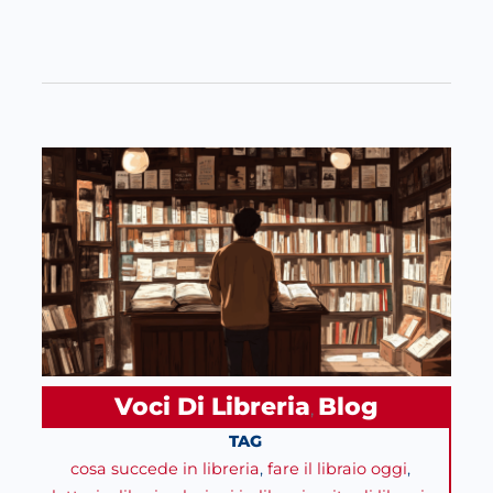
Voci Di Libreria
Blog
, 
TAG
cosa succede in libreria
, 
fare il libraio oggi
, 