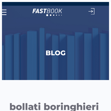
Vai
al
contenuto
BLOG
bollati boringhieri