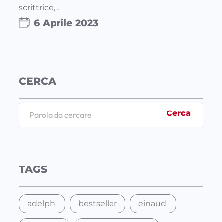
scrittrice,…
6 Aprile 2023
CERCA
S
Cerca
e
a
r
c
TAGS
h
adelphi
bestseller
einaudi