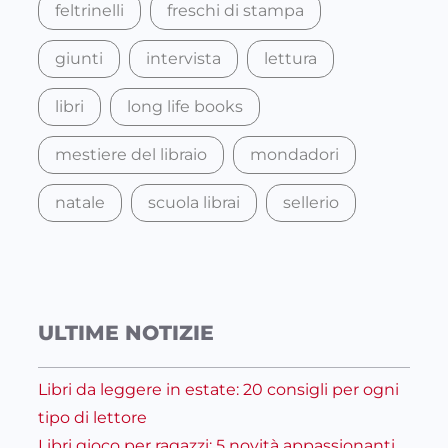
feltrinelli
freschi di stampa
giunti
intervista
lettura
libri
long life books
mestiere del libraio
mondadori
natale
scuola librai
sellerio
ULTIME NOTIZIE
Libri da leggere in estate: 20 consigli per ogni
tipo di lettore
Libri gioco per ragazzi: 5 novità appassionanti