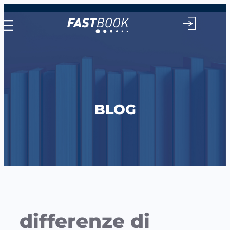
Vai
al
contenuto
BLOG
differenze di