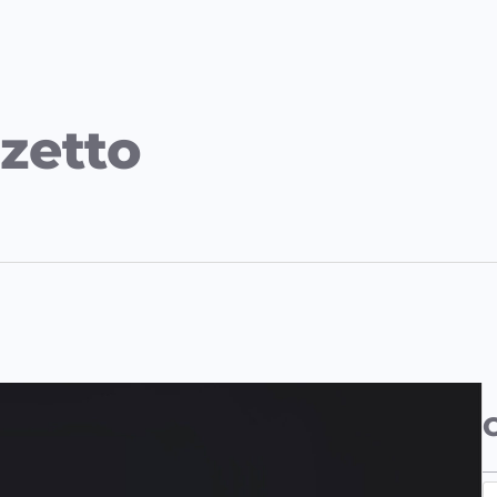
zetto
S