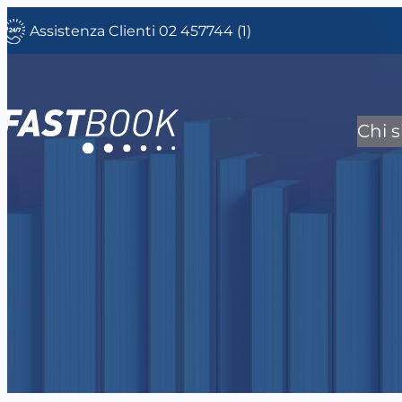
Vai
Assistenza Clienti 02 457744 (1)
al
contenuto
Chi 