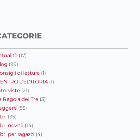
CATEGORIE
ttualità
(17)
log
(99)
onsigli di lettura
(1)
ENTRO L'EDITORIA
(1)
nterviste
(21)
a Regola dei Tre
(3)
eggere
(55)
ibri
(35)
ibri novità
(14)
ibri per ragazzi
(4)