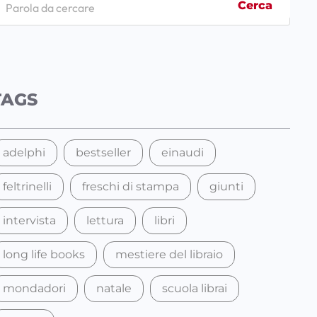
Cerca
TAGS
adelphi
bestseller
einaudi
feltrinelli
freschi di stampa
giunti
intervista
lettura
libri
long life books
mestiere del libraio
mondadori
natale
scuola librai