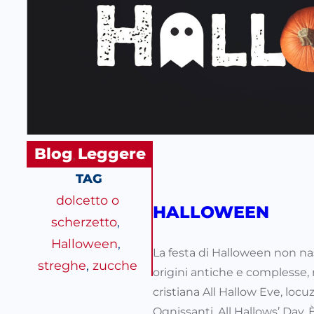
Blog
Leggere
, 
TAG
dolcetto o
HALLOWEEN
scherzetto
, 
Halloween
, 
La festa di Halloween non n
streghe
, 
zucche
origini antiche e complesse, 
cristiana All Hallow Eve, locu
Ognissanti, All Hallows’ Day. 