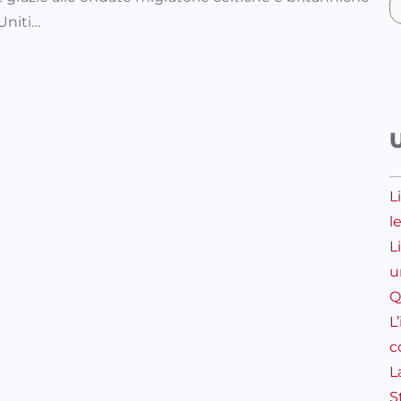
 Uniti…
L
l
L
u
Q
L
c
L
S