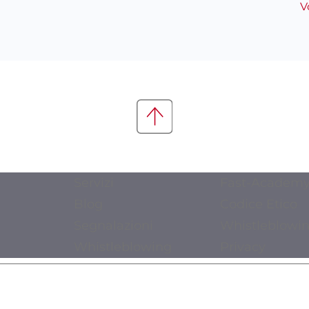
V
Servizi
Fast-Academ
Blog
Codice Etico
Segnalazioni
Whistleblowi
Whistleblowing
Privacy