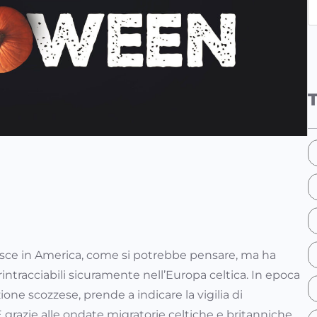
e
a
r
c
h
asce in America, come si potrebbe pensare, ma ha
rintracciabili sicuramente nell’Europa celtica. In epoca
zione scozzese, prende a indicare la vigilia di
È grazie alle ondate migratorie celtiche e britanniche