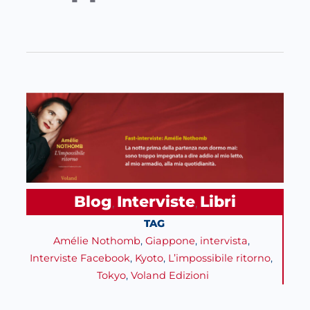
Blog
Interviste
Libri
, 
, 
TAG
Amélie Nothomb
, 
Giappone
, 
intervista
, 
Interviste Facebook
, 
Kyoto
, 
L’impossibile ritorno
, 
Tokyo
, 
Voland Edizioni