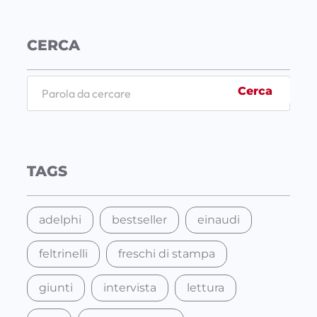
CERCA
S
Cerca
e
a
r
c
TAGS
h
adelphi
bestseller
einaudi
feltrinelli
freschi di stampa
giunti
intervista
lettura