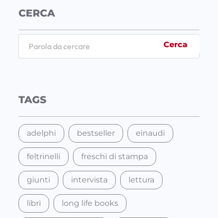
CERCA
S
Cerca
e
a
r
c
TAGS
h
adelphi
bestseller
einaudi
feltrinelli
freschi di stampa
giunti
intervista
lettura
libri
long life books