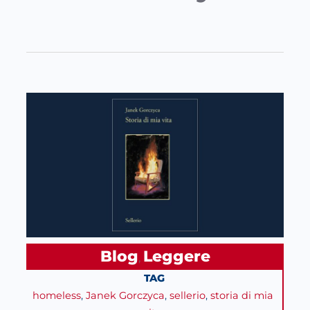
Blog
Leggere
, 
TAG
homeless
, 
Janek Gorczyca
, 
sellerio
, 
storia di mia