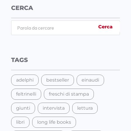
CERCA
S
Cerca
e
a
r
c
TAGS
h
adelphi
bestseller
einaudi
feltrinelli
freschi di stampa
giunti
intervista
lettura
libri
long life books