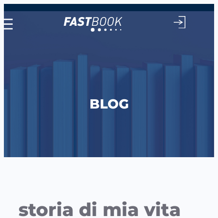
Vai
al
contenuto
BLOG
storia di mia vita