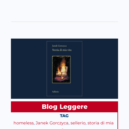
Blog
Leggere
, 
TAG
homeless
, 
Janek Gorczyca
, 
sellerio
, 
storia di mia