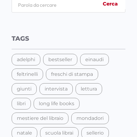
S
Cerca
e
a
r
c
TAGS
h
adelphi
bestseller
einaudi
feltrinelli
freschi di stampa
giunti
intervista
lettura
libri
long life books
mestiere del libraio
mondadori
natale
scuola librai
sellerio