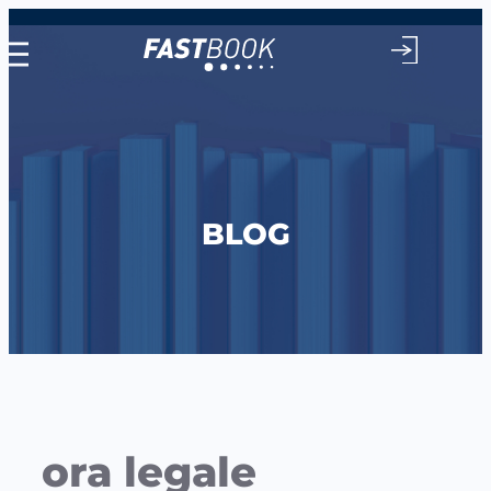
Vai
al
contenuto
BLOG
ora legale