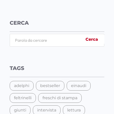
CERCA
S
Cerca
e
a
r
c
TAGS
h
adelphi
bestseller
einaudi
feltrinelli
freschi di stampa
giunti
intervista
lettura