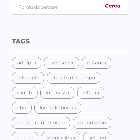
S
Cerca
e
a
r
c
TAGS
h
adelphi
bestseller
einaudi
feltrinelli
freschi di stampa
giunti
intervista
lettura
libri
long life books
mestiere del libraio
mondadori
natale
scuola librai
sellerio