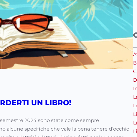
A
B
C
D
I
L
ERDERTI UN LIBRO!
L
L
imo semestre 2024 sono state come sempre
L
o alcune specifiche che vale la pena tenere d’occhio
L