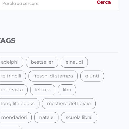
Cerca
TAGS
adelphi
bestseller
einaudi
feltrinelli
freschi di stampa
giunti
intervista
lettura
libri
long life books
mestiere del libraio
mondadori
natale
scuola librai