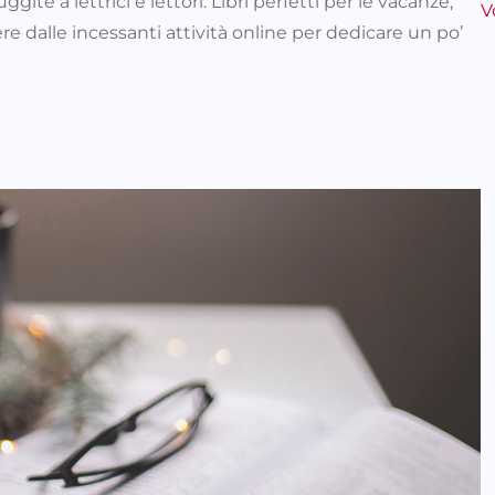
ite a lettrici e lettori. Libri perfetti per le vacanze,
V
ere dalle incessanti attività online per dedicare un po’