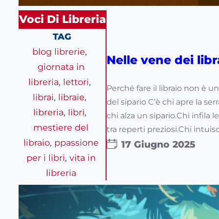
Voci Di Libreria
TAG
blog librerie
, 
Nelle vene dei libr
giornata in
libreria
, 
lettori
, 
Perché fare il libraio non è 
librai
, 
libraie
, 
del sipario C’è chi apre la se
libreria
, 
libri
, 
chi alza un sipario.Chi infila
mestiere del
tra reperti preziosi.Chi intui
libraio
, 
ppassione
17 Giugno 2025
per i libri
, 
vita in
libreria