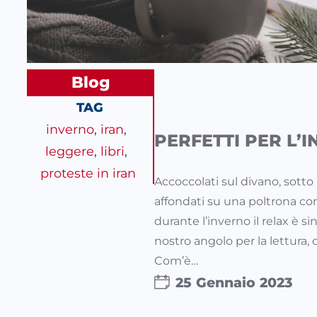
Blog
TAG
inverno
, 
iran
, 
PERFETTI PER L’
leggere
, 
libri
, 
proteste in iran
Accoccolati sul divano, sotto
affondati su una poltrona com
durante l’inverno il relax è s
nostro angolo per la lettura, c
Com’è…
25 Gennaio 2023