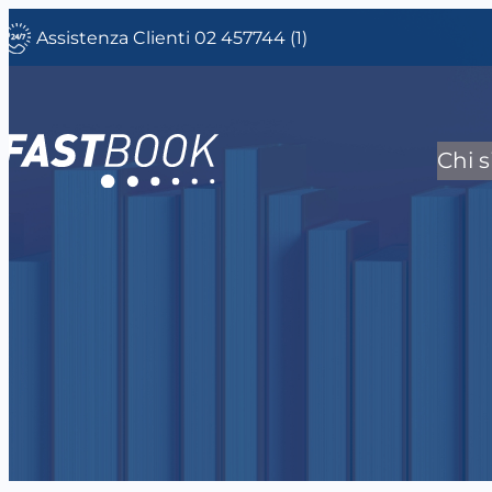
Vai
Assistenza Clienti 02 457744 (1)
al
contenuto
Chi 