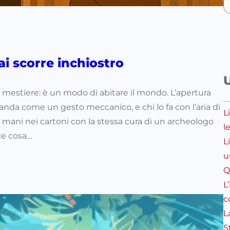
ai scorre inchiostro
un mestiere: è un modo di abitare il mondo. L’apertura
rranda come un gesto meccanico, e chi lo fa con l’aria di
L
 le mani nei cartoni con la stessa cura di un archeologo
l
sce cosa…
L
u
Q
L
c
L
S