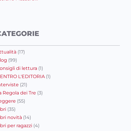
CATEGORIE
ttualità
(17)
log
(99)
onsigli di lettura
(1)
ENTRO L'EDITORIA
(1)
nterviste
(21)
a Regola dei Tre
(3)
eggere
(55)
ibri
(35)
ibri novità
(14)
ibri per ragazzi
(4)