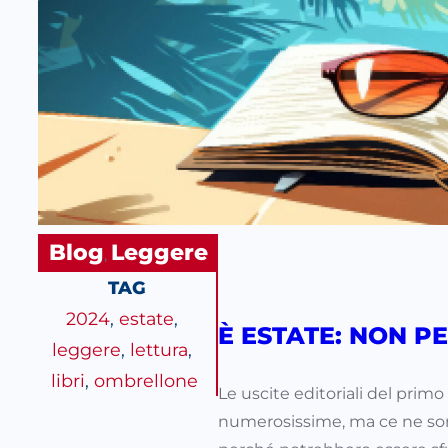
Blog
Leggere
, 
TAG
2024
, 
estate
, 
È ESTATE: NON P
leggere
, 
lettura
, 
libri
, 
ombrellone
Le uscite editoriali del pr
numerosissime, ma ce ne son