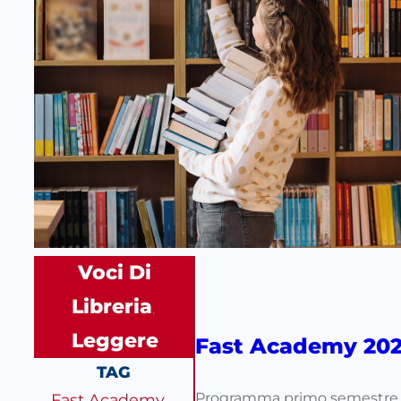
Voci Di
Libreria
, 
Leggere
Fast Academy 20
TAG
Programma primo semestre Tutti
Fast Academy
, 