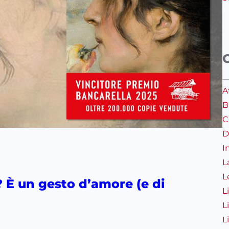
A
B
C
D
I
L
L
? È un gesto d’amore (e di
L
L
L