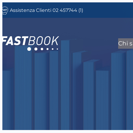
Vai
Assistenza Clienti 02 457744 (1)
al
contenuto
Chi 