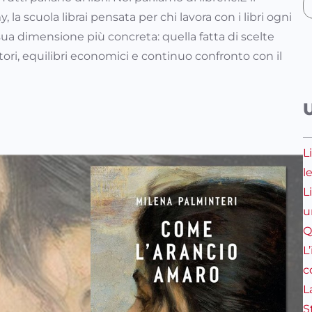
la scuola librai pensata per chi lavora con i libri ogni
a sua dimensione più concreta: quella fatta di scelte
ttori, equilibri economici e continuo confronto con il
L
l
L
u
Q
L
c
L
S