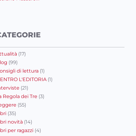
CATEGORIE
ttualità
(17)
log
(99)
onsigli di lettura
(1)
ENTRO L'EDITORIA
(1)
nterviste
(21)
a Regola dei Tre
(3)
eggere
(55)
ibri
(35)
ibri novità
(14)
ibri per ragazzi
(4)