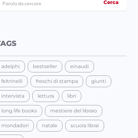
Cerca
TAGS
adelphi
bestseller
einaudi
feltrinelli
freschi di stampa
giunti
intervista
lettura
libri
long life books
mestiere del libraio
mondadori
natale
scuola librai