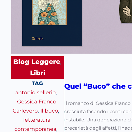
Blog
Leggere
, 
, 
Libri
TAG
Quel “Buco” che c
antonio sellerio
, 
Gessica Franco
Il romanzo di Gessica Franco
Carlevero
, 
Il buco
, 
cresciuta facendo i conti con
letteratura
instabile. Una generazione ch
precarietà degli affetti, l’ina
contemporanea
, 