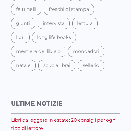
feltrinelli
freschi di stampa
giunti
intervista
lettura
libri
long life books
mestiere del libraio
mondadori
natale
scuola librai
sellerio
ULTIME NOTIZIE
Libri da leggere in estate: 20 consigli per ogni
tipo di lettore