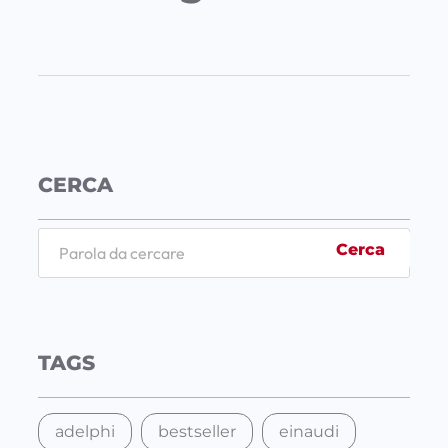
CERCA
S
Cerca
e
a
r
c
TAGS
h
adelphi
bestseller
einaudi